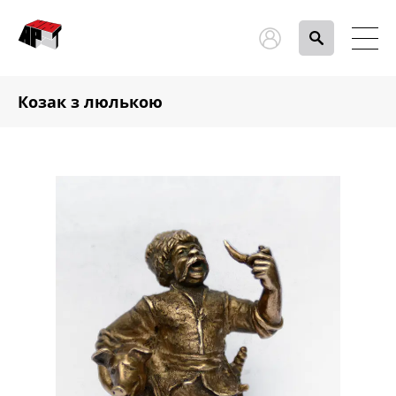
Козак з люлькою