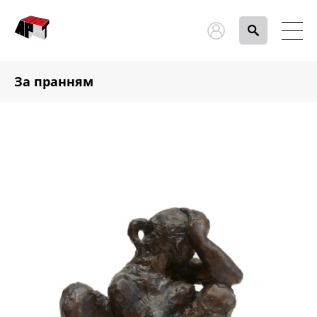
За пранням