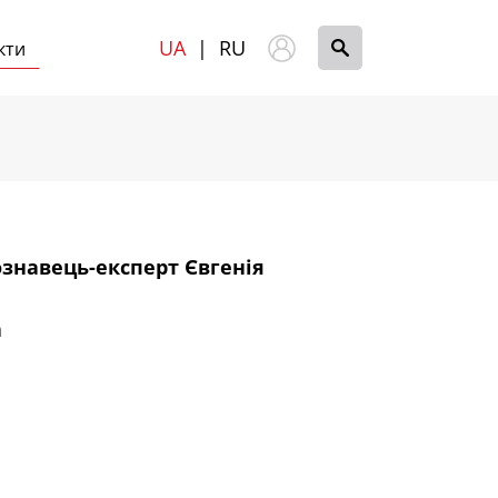
UA
|
RU
кти
знавець-експерт Євгенія
a