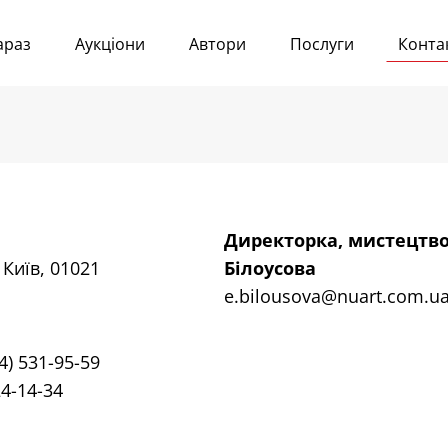
араз
Аукціони
Автори
Послуги
Конта
Директорка, мистецтво
Київ, 01021
Білоусова
e.bilousova@nuart.com.u
4) 531-95-59
24-14-34