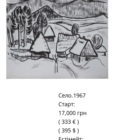
Село
.
1967
Старт:
17,000 грн
( 333 € )
( 395 $ )
Естімейт: