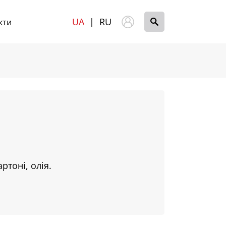
UA
|
RU
кти
ртоні, олія.
.