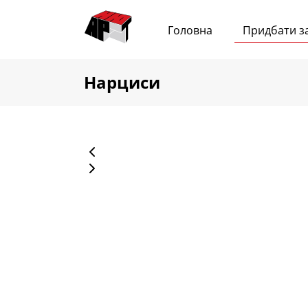
Головна
Придбати з
Нарциси