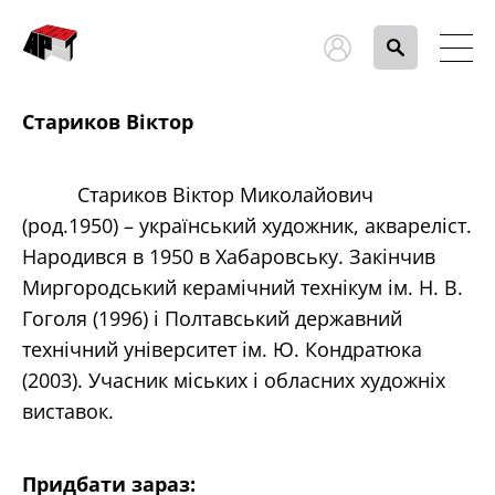
Стариков Віктор
Стариков
Віктор
Миколайович
(
род.1950
)
–
український
художник
,
аквареліст
.
Народився
в 1950
в
Хабаровську
.
Закінчив
Миргородський
керамічний
технікум ім
.
Н.
В.
Гоголя
(1996
)
і
Полтавський
державний
технічний
університет ім
.
Ю.
Кондратюка
(2003
)
.
Учасник
міських
і
обласних
художніх
виставок.
Придбати зараз: